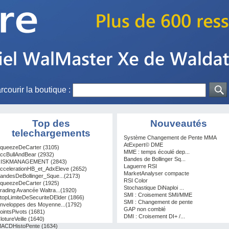
rcourir la boutique :
Top des
Nouveautés
telechargements
Système Changement de Pente MMA
AtExpert© DME
queezeDeCarter (3105)
MME : temps écoulé dep...
ccBullAndBear (2932)
Bandes de Bollinger Sq...
ISKMANAGEMENT (2843)
Laguerre RSI
ccelerationHB_et_AdxEleve (2652)
MarketAnalyser compacte
andesDeBollinger_Sque...(2173)
RSI Color
queezeDeCarter (1925)
Stochastique DiNaploi ...
rading Avancée Waltra...(1920)
SMI : Croisement SMI/MME
topLimiteDeSecuriteDElder (1866)
SMI : Changement de pente
nveloppes des Moyenne...(1792)
GAP non comblé
ointsPivots (1681)
DMI : Croisement DI+ /...
lotureVeille (1640)
ACDHistoPente (1634)