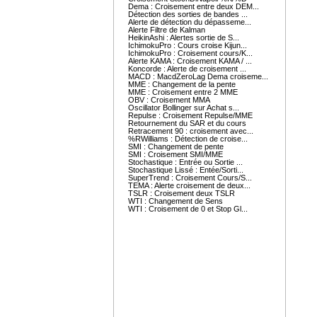
Dema : Croisement entre deux DEM...
Détection des sorties de bandes ...
Alerte de détection du dépasseme...
Alerte Filtre de Kalman
HeikinAshi : Alertes sortie de S...
IchimokuPro : Cours croise Kijun...
IchimokuPro : Croisement cours/K...
Alerte KAMA : Croisement KAMA / ...
Koncorde : Alerte de croisement ...
MACD : MacdZeroLag Dema croiseme...
MME : Changement de la pente
MME : Croisement entre 2 MME
OBV : Croisement MMA
Oscillator Bollinger sur Achat s...
Repulse : Croisement Repulse/MME
Retournement du SAR et du cours
Retracement 90 : croisement avec...
%RWilliams : Détection de croise...
SMI : Changement de pente
SMI : Croisement SMI/MME
Stochastique : Entrée ou Sortie ...
Stochastique Lissé : Entée/Sorti...
SuperTrend : Croisement Cours/S...
TEMA : Alerte croisement de deux...
TSLR : Croisement deux TSLR
WTI : Changement de Sens
WTI : Croisement de 0 et Stop Gl...