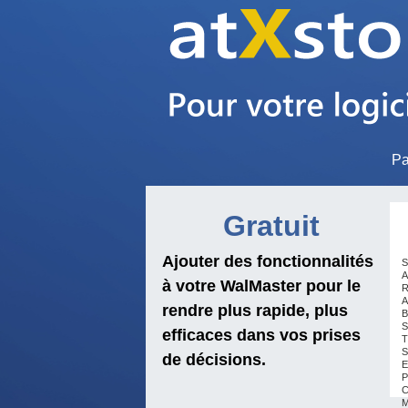
Pa
Gratuit
Ajouter des fonctionnalités
S
A
à votre WalMaster pour le
R
A
rendre plus rapide, plus
B
S
efficaces dans vos prises
T
S
de décisions.
E
P
C
M