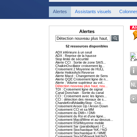
Alertes
Assistants visuels
Colonne
Alertes
52 ressources disponibles
ADX inférieure à un seuil
ADX : Reprise de la hausse
Stop limite de sécurtité
Alerte CCI : Sortie de zone SA/S...
ChaikinOscillator croisement lig...
Croisement 2 Moyenne de HULL
Alerte HeikinAshi Reverse
Alerte Macd : Changement de Sens
Alerte QQE Croisement ligne de n...
Alerte : Volume supérieur au vol...
Détection nouveau plus haut, nou...
TDI : Croisement ligne de signal
Canal Donchain : Sortie du canal
CCI : Croisement avec les lignes...
CCI : détection des niveaux de s...
ChandeKrollVolatilityStop : Croi...
Croisement Aroon Up / Aroon Down
Croisement CCI et sa MM
Croisement du DMI+ / DMI-
Croisement du Rsi et d'une ligne...
Croisement Macd/Mme et au-dessus...
Croisement RSI/Moyenne mobile
Croisement Sar (parabolique) / C...
Croisement Stochastique %K / %D
Croisement Stochastique K / MME
Croisement StochDiNapoli %K/%D