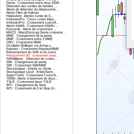
Dema : Croisement entre deux DEM...
Détection des sorties de bandes ...
Alerte de détection du dépasseme...
Alerte Filtre de Kalman
HeikinAshi : Alertes sortie de S...
IchimokuPro : Cours croise Kijun...
IchimokuPro : Croisement cours/K...
Alerte KAMA : Croisement KAMA / ...
Koncorde : Alerte de croisement ...
MACD : MacdZeroLag Dema croiseme...
MME : Changement de la pente
MME : Croisement entre 2 MME
OBV : Croisement MMA
Oscillator Bollinger sur Achat s...
Repulse : Croisement Repulse/MME
Retournement du SAR et du cours
Retracement 90 : croisement avec...
%RWilliams : Détection de croise...
SMI : Changement de pente
SMI : Croisement SMI/MME
Stochastique : Entrée ou Sortie ...
Stochastique Lissé : Entée/Sorti...
SuperTrend : Croisement Cours/S...
TEMA : Alerte croisement de deux...
TSLR : Croisement deux TSLR
WTI : Changement de Sens
WTI : Croisement de 0 et Stop Gl...