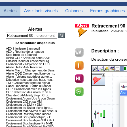
Alertes
Assistants visuels
Colonnes
Ecrans graphiques
Retracement 90 
Alertes
Publication
: 25/03/2013
52 ressources disponibles
ADX inférieure à un seuil
Description :
ADX : Reprise de la hausse
Stop limite de sécurtité
Alerte CCI : Sortie de zone SA/S...
Détection du croisem
ChaikinOscillator croisement lig...
Croisement 2 Moyenne de HULL
Alerte HeikinAshi Reverse
Alerte Macd : Changement de Sens
Alerte QQE Croisement ligne de n...
Alerte : Volume supérieur au vol...
Détection nouveau plus haut, nou...
TDI : Croisement ligne de signal
Canal Donchain : Sortie du canal
CCI : Croisement avec les lignes...
CCI : détection des niveaux de s...
ChandeKrollVolatilityStop : Croi...
Croisement Aroon Up / Aroon Down
Croisement CCI et sa MM
Croisement du DMI+ / DMI-
Croisement du Rsi et d'une ligne...
Croisement Macd/Mme et au-dessus...
Croisement RSI/Moyenne mobile
Croisement Sar (parabolique) / C...
Croisement Stochastique %K / %D
Croisement Stochastique K / MME
Croisement StochDiNapoli %K/%D