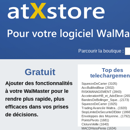
Parcourir la boutique :
Gratuit
Top des
telechargemen
Ajouter des fonctionnalités
SqueezeDeCarter (3105)
AccBullAndBear (2932)
à votre WalMaster pour le
RISKMANAGEMENT (2843)
AccelerationHB_et_AdxEleve (265
rendre plus rapide, plus
BandesDeBollinger_Sque...(2173)
SqueezeDeCarter (1925)
efficaces dans vos prises
Trading Avancée Waltra...(1920)
StopLimiteDeSecuriteDElder (1866
de décisions.
Enveloppes des Moyenne...(1792)
PointsPivots (1681)
ClotureVeille (1640)
MACDHistoPente (1634)