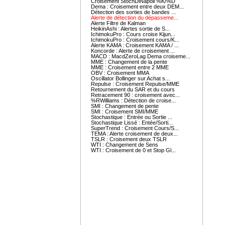
Croisement StochDiNapoli %K/%D
Dema : Croisement entre deux DEM...
Détection des sorties de bandes ...
Alerte de détection du dépasseme...
Alerte Filtre de Kalman
HeikinAshi : Alertes sortie de S...
IchimokuPro : Cours croise Kijun...
IchimokuPro : Croisement cours/K...
Alerte KAMA : Croisement KAMA / ...
Koncorde : Alerte de croisement ...
MACD : MacdZeroLag Dema croiseme...
MME : Changement de la pente
MME : Croisement entre 2 MME
OBV : Croisement MMA
Oscillator Bollinger sur Achat s...
Repulse : Croisement Repulse/MME
Retournement du SAR et du cours
Retracement 90 : croisement avec...
%RWilliams : Détection de croise...
SMI : Changement de pente
SMI : Croisement SMI/MME
Stochastique : Entrée ou Sortie ...
Stochastique Lissé : Entée/Sorti...
SuperTrend : Croisement Cours/S...
TEMA : Alerte croisement de deux...
TSLR : Croisement deux TSLR
WTI : Changement de Sens
WTI : Croisement de 0 et Stop Gl...