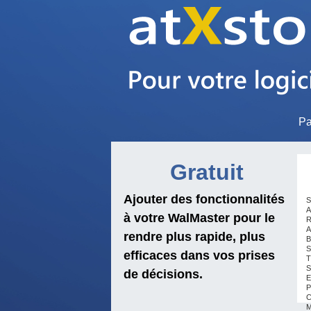
Pa
Gratuit
Ajouter des fonctionnalités
S
A
à votre WalMaster pour le
R
A
rendre plus rapide, plus
B
S
efficaces dans vos prises
T
S
de décisions.
E
P
C
M