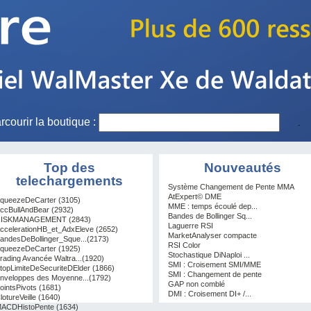
rcourir la boutique :
Top des
Nouveautés
telechargements
Système Changement de Pente MMA
AtExpert© DME
queezeDeCarter (3105)
MME : temps écoulé dep...
ccBullAndBear (2932)
Bandes de Bollinger Sq...
ISKMANAGEMENT (2843)
Laguerre RSI
ccelerationHB_et_AdxEleve (2652)
MarketAnalyser compacte
andesDeBollinger_Sque...(2173)
RSI Color
queezeDeCarter (1925)
Stochastique DiNaploi ...
rading Avancée Waltra...(1920)
SMI : Croisement SMI/MME
topLimiteDeSecuriteDElder (1866)
SMI : Changement de pente
nveloppes des Moyenne...(1792)
GAP non comblé
ointsPivots (1681)
DMI : Croisement DI+ /...
lotureVeille (1640)
ACDHistoPente (1634)