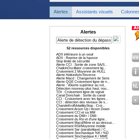
Alertes
Assistants visuels
Colonne
Alertes
52 ressources disponibles
ADX inférieure à un seuil
ADX : Reprise de la hausse
Stop limite de sécurtité
Alerte CCI : Sortie de zone SA/S...
ChaikinOscillator croisement lig...
Croisement 2 Moyenne de HULL
Alerte HeikinAshi Reverse
Alerte Macd : Changement de Sens
Alerte QQE Croisement ligne de n...
Alerte : Volume supérieur au vol...
Détection nouveau plus haut, nou...
TDI : Croisement ligne de signal
Canal Donchain : Sortie du canal
CCI : Croisement avec les lignes...
CCI : détection des niveaux de s...
ChandeKrollVolatilityStop : Croi...
Croisement Aroon Up / Aroon Down
Croisement CCI et sa MM
Croisement du DMI+ / DMI-
Croisement du Rsi et d'une ligne...
Croisement Macd/Mme et au-dessus...
Croisement RSI/Moyenne mobile
Croisement Sar (parabolique) / C...
Croisement Stochastique %K / %D
Croisement Stochastique K / MME