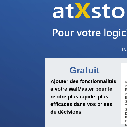
Pa
Gratuit
Ajouter des fonctionnalités
S
A
à votre WalMaster pour le
R
A
rendre plus rapide, plus
B
S
efficaces dans vos prises
T
S
de décisions.
E
P
C
M