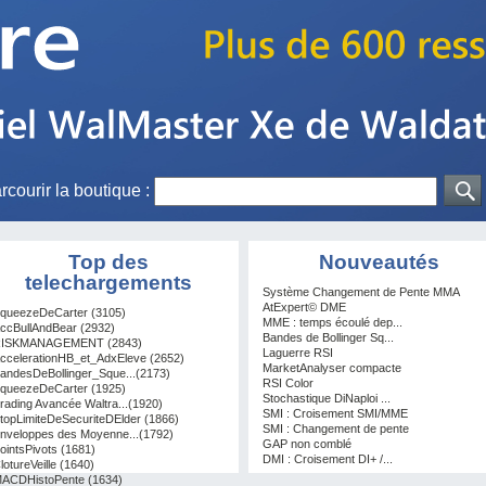
rcourir la boutique :
Top des
Nouveautés
telechargements
Système Changement de Pente MMA
AtExpert© DME
queezeDeCarter (3105)
MME : temps écoulé dep...
ccBullAndBear (2932)
Bandes de Bollinger Sq...
ISKMANAGEMENT (2843)
Laguerre RSI
ccelerationHB_et_AdxEleve (2652)
MarketAnalyser compacte
andesDeBollinger_Sque...(2173)
RSI Color
queezeDeCarter (1925)
Stochastique DiNaploi ...
rading Avancée Waltra...(1920)
SMI : Croisement SMI/MME
topLimiteDeSecuriteDElder (1866)
SMI : Changement de pente
nveloppes des Moyenne...(1792)
GAP non comblé
ointsPivots (1681)
DMI : Croisement DI+ /...
lotureVeille (1640)
ACDHistoPente (1634)