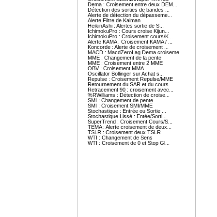
Dema : Croisement entre deux DEM...
Détection des sorties de bandes ...
Alerte de détection du dépasseme...
Alerte Filtre de Kalman
HeikinAshi : Alertes sortie de S...
IchimokuPro : Cours croise Kijun...
IchimokuPro : Croisement cours/K...
Alerte KAMA : Croisement KAMA / ...
Koncorde : Alerte de croisement ...
MACD : MacdZeroLag Dema croiseme...
MME : Changement de la pente
MME : Croisement entre 2 MME
OBV : Croisement MMA
Oscillator Bollinger sur Achat s...
Repulse : Croisement Repulse/MME
Retournement du SAR et du cours
Retracement 90 : croisement avec...
%RWilliams : Détection de croise...
SMI : Changement de pente
SMI : Croisement SMI/MME
Stochastique : Entrée ou Sortie ...
Stochastique Lissé : Entée/Sorti...
SuperTrend : Croisement Cours/S...
TEMA : Alerte croisement de deux...
TSLR : Croisement deux TSLR
WTI : Changement de Sens
WTI : Croisement de 0 et Stop Gl...