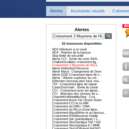
Alertes
Assistants visuels
Colonne
Alertes
52 ressources disponibles
ADX inférieure à un seuil
ADX : Reprise de la hausse
Stop limite de sécurtité
Alerte CCI : Sortie de zone SA/S...
ChaikinOscillator croisement lig...
Croisement 2 Moyenne de HULL
Alerte HeikinAshi Reverse
Alerte Macd : Changement de Sens
Alerte QQE Croisement ligne de n...
Alerte : Volume supérieur au vol...
Détection nouveau plus haut, nou...
TDI : Croisement ligne de signal
Canal Donchain : Sortie du canal
CCI : Croisement avec les lignes...
CCI : détection des niveaux de s...
ChandeKrollVolatilityStop : Croi...
Croisement Aroon Up / Aroon Down
Croisement CCI et sa MM
Croisement du DMI+ / DMI-
Croisement du Rsi et d'une ligne...
Croisement Macd/Mme et au-dessus...
Croisement RSI/Moyenne mobile
Croisement Sar (parabolique) / C...
Croisement Stochastique %K / %D
Croisement Stochastique K / MME
Croisement StochDiNapoli %K/%D