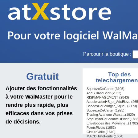
Parcourir la boutique :
Gratuit
Top des
telechargemen
Ajouter des fonctionnalités
SqueezeDeCarter (3105)
AccBullAndBear (2932)
à votre WalMaster pour le
RISKMANAGEMENT (2843)
AccelerationHB_et_AdxEleve (265
rendre plus rapide, plus
BandesDeBollinger_Sque...(2173)
SqueezeDeCarter (1925)
efficaces dans vos prises
Trading Avancée Waltra...(1920)
StopLimiteDeSecuriteDElder (1866
de décisions.
Enveloppes des Moyenne...(1792)
PointsPivots (1681)
ClotureVeille (1640)
MACDHistoPente (1634)