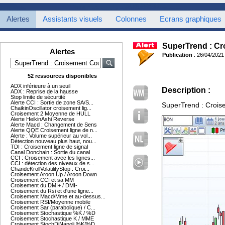
Alertes
Assistants visuels
Colonnes
Ecrans graphiques
SuperTrend : Cr
Alertes
Publication
: 26/04/2021
52 ressources disponibles
ADX inférieure à un seuil
Description :
ADX : Reprise de la hausse
Stop limite de sécurtité
Alerte CCI : Sortie de zone SA/S...
SuperTrend : Crois
ChaikinOscillator croisement lig...
Croisement 2 Moyenne de HULL
Alerte HeikinAshi Reverse
Alerte Macd : Changement de Sens
Alerte QQE Croisement ligne de n...
Alerte : Volume supérieur au vol...
Détection nouveau plus haut, nou...
TDI : Croisement ligne de signal
Canal Donchain : Sortie du canal
CCI : Croisement avec les lignes...
CCI : détection des niveaux de s...
ChandeKrollVolatilityStop : Croi...
Croisement Aroon Up / Aroon Down
Croisement CCI et sa MM
Croisement du DMI+ / DMI-
Croisement du Rsi et d'une ligne...
Croisement Macd/Mme et au-dessus...
Croisement RSI/Moyenne mobile
Croisement Sar (parabolique) / C...
Croisement Stochastique %K / %D
Croisement Stochastique K / MME
Croisement StochDiNapoli %K/%D