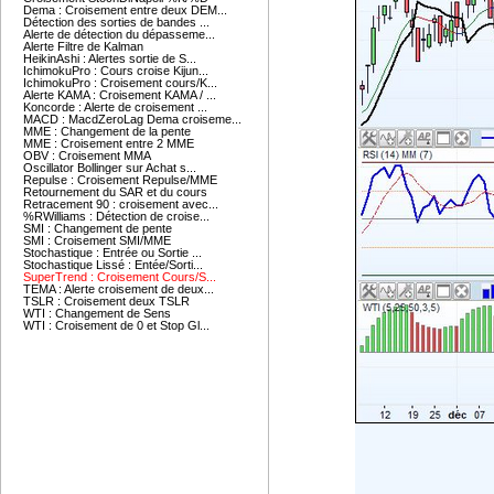
Dema : Croisement entre deux DEM...
Détection des sorties de bandes ...
Alerte de détection du dépasseme...
Alerte Filtre de Kalman
HeikinAshi : Alertes sortie de S...
IchimokuPro : Cours croise Kijun...
IchimokuPro : Croisement cours/K...
Alerte KAMA : Croisement KAMA / ...
Koncorde : Alerte de croisement ...
MACD : MacdZeroLag Dema croiseme...
MME : Changement de la pente
MME : Croisement entre 2 MME
OBV : Croisement MMA
Oscillator Bollinger sur Achat s...
Repulse : Croisement Repulse/MME
Retournement du SAR et du cours
Retracement 90 : croisement avec...
%RWilliams : Détection de croise...
SMI : Changement de pente
SMI : Croisement SMI/MME
Stochastique : Entrée ou Sortie ...
Stochastique Lissé : Entée/Sorti...
SuperTrend : Croisement Cours/S...
TEMA : Alerte croisement de deux...
TSLR : Croisement deux TSLR
WTI : Changement de Sens
WTI : Croisement de 0 et Stop Gl...