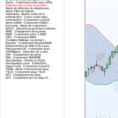
Dema : Croisement entre deux DEM...
Détection des sorties de bandes ...
Alerte de détection du dépasseme...
Alerte Filtre de Kalman
HeikinAshi : Alertes sortie de S...
IchimokuPro : Cours croise Kijun...
IchimokuPro : Croisement cours/K...
Alerte KAMA : Croisement KAMA / ...
Koncorde : Alerte de croisement ...
MACD : MacdZeroLag Dema croiseme...
MME : Changement de la pente
MME : Croisement entre 2 MME
OBV : Croisement MMA
Oscillator Bollinger sur Achat s...
Repulse : Croisement Repulse/MME
Retournement du SAR et du cours
Retracement 90 : croisement avec...
%RWilliams : Détection de croise...
SMI : Changement de pente
SMI : Croisement SMI/MME
Stochastique : Entrée ou Sortie ...
Stochastique Lissé : Entée/Sorti...
SuperTrend : Croisement Cours/S...
TEMA : Alerte croisement de deux...
TSLR : Croisement deux TSLR
WTI : Changement de Sens
WTI : Croisement de 0 et Stop Gl...