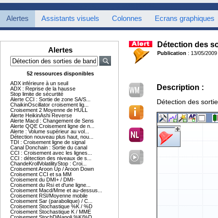
Alertes
Assistants visuels
Colonnes
Ecrans graphiques
Détection des so
Alertes
Publication
: 13/05/2009
52 ressources disponibles
ADX inférieure à un seuil
Description :
ADX : Reprise de la hausse
Stop limite de sécurtité
Alerte CCI : Sortie de zone SA/S...
Détection des sorti
ChaikinOscillator croisement lig...
Croisement 2 Moyenne de HULL
Alerte HeikinAshi Reverse
Alerte Macd : Changement de Sens
Alerte QQE Croisement ligne de n...
Alerte : Volume supérieur au vol...
Détection nouveau plus haut, nou...
TDI : Croisement ligne de signal
Canal Donchain : Sortie du canal
CCI : Croisement avec les lignes...
CCI : détection des niveaux de s...
ChandeKrollVolatilityStop : Croi...
Croisement Aroon Up / Aroon Down
Croisement CCI et sa MM
Croisement du DMI+ / DMI-
Croisement du Rsi et d'une ligne...
Croisement Macd/Mme et au-dessus...
Croisement RSI/Moyenne mobile
Croisement Sar (parabolique) / C...
Croisement Stochastique %K / %D
Croisement Stochastique K / MME
Croisement StochDiNapoli %K/%D