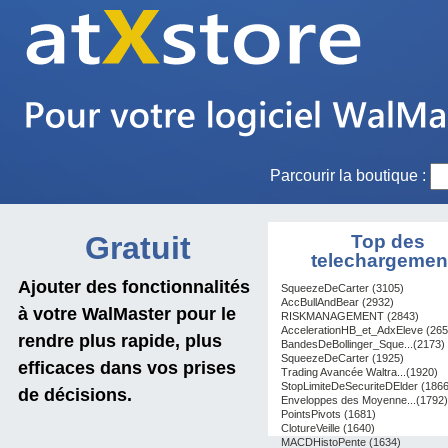
Parcourir la boutique :
Gratuit
Top des
telechargemen
Ajouter des fonctionnalités
SqueezeDeCarter (3105)
AccBullAndBear (2932)
à votre WalMaster pour le
RISKMANAGEMENT (2843)
AccelerationHB_et_AdxEleve (265
rendre plus rapide, plus
BandesDeBollinger_Sque...(2173)
SqueezeDeCarter (1925)
efficaces dans vos prises
Trading Avancée Waltra...(1920)
StopLimiteDeSecuriteDElder (1866
de décisions.
Enveloppes des Moyenne...(1792)
PointsPivots (1681)
ClotureVeille (1640)
MACDHistoPente (1634)