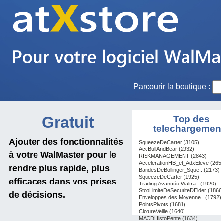
Parcourir la boutique :
Gratuit
Top des
telechargemen
Ajouter des fonctionnalités
SqueezeDeCarter (3105)
AccBullAndBear (2932)
à votre WalMaster pour le
RISKMANAGEMENT (2843)
AccelerationHB_et_AdxEleve (265
rendre plus rapide, plus
BandesDeBollinger_Sque...(2173)
SqueezeDeCarter (1925)
efficaces dans vos prises
Trading Avancée Waltra...(1920)
StopLimiteDeSecuriteDElder (1866
de décisions.
Enveloppes des Moyenne...(1792)
PointsPivots (1681)
ClotureVeille (1640)
MACDHistoPente (1634)