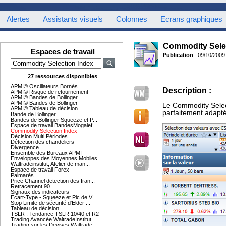
Alertes
Assistants visuels
Colonnes
Ecrans graphiques
Commodity Sele
Espaces de travail
Publication
: 09/10/2009
27 ressources disponibles
APMI© Oscillateurs Bornés
Description :
APMI© Risque de retournement
APMI© Bandes de Bollinger
APMI© Bandes de Bollinger
Le Commodity Select
APMI© Tableau de décision
parfaitement adapté 
Bande de Bollinger
Bandes de Bollinger Squeeze et P...
Espace de travail BandesMogalef
Commodity Selection Index
Décision Multi Périodes
Détection des chandeliers
Divergence
Ensemble des Bureaux APMI
Enveloppes des Moyennes Mobiles
Waltradeinstitut, Atelier de man...
Espace de travail Forex
Palmarès
Price Channel detection des fran...
Retracement 90
Signaux des indicateurs
Ecart-Type - Squeeze et Pic de V...
Stop Limite de sécurité d'Elder ...
Tableau de décision
TSLR : Tendance TSLR 10/40 et R2
Trading Avancée WaltradeInstitut
Trading sur les Devises Waltrade...