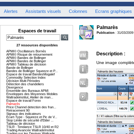
Alertes
Assistants visuels
Colonnes
Ecrans graphiques
Palmarès
Espaces de travail
Publication
: 31/03/2009
27 ressources disponibles
APMI© Oscillateurs Bornés
Description :
APMI© Risque de retournement
APMI© Bandes de Bollinger
APMI© Bandes de Bollinger
Une image complète 
APMI© Tableau de décision
Bande de Bollinger
Bandes de Bollinger Squeeze et P...
Espace de travail BandesMogalef
Commodity Selection Index
Décision Multi Périodes
Détection des chandeliers
Divergence
Ensemble des Bureaux APMI
Enveloppes des Moyennes Mobiles
Waltradeinstitut, Atelier de man...
Espace de travail Forex
Palmarès
Price Channel detection des fran...
Retracement 90
Signaux des indicateurs
Ecart-Type - Squeeze et Pic de V...
Stop Limite de sécurité d'Elder ...
Tableau de décision
TSLR : Tendance TSLR 10/40 et R2
Trading Avancée WaltradeInstitut
Trading sur les Devises Waltrade...