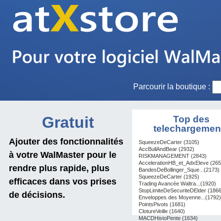
Parcourir la boutique :
Gratuit
Top des
telechargemen
Ajouter des fonctionnalités
SqueezeDeCarter (3105)
AccBullAndBear (2932)
à votre WalMaster pour le
RISKMANAGEMENT (2843)
AccelerationHB_et_AdxEleve (265
rendre plus rapide, plus
BandesDeBollinger_Sque...(2173)
SqueezeDeCarter (1925)
efficaces dans vos prises
Trading Avancée Waltra...(1920)
StopLimiteDeSecuriteDElder (1866
de décisions.
Enveloppes des Moyenne...(1792)
PointsPivots (1681)
ClotureVeille (1640)
MACDHistoPente (1634)