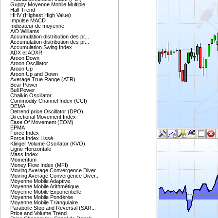
Guppy Moyenne Mobile Multiple
Half Trend
HHV (Highest High Value)
Impulse MACD
Indicateur de moyenne
A/D Williams
Accumulation distribution des pr...
Accumulation distribution des pr...
Accumulation Swing Index
ADX et ADXR
Aroon Down
Aroon Oscillator
Aroon Up
Aroon Up and Down
Average True Range (ATR)
Bear Power
Bull Power
Chaikin Oscillator
Commodity Channel Index (CCI)
DEMA
Detrend price Oscillator (DPO)
Directional Movement Index
Ease Of Movement (EOM)
EPMA
Force Index
Force Index Lissé
Klinger Volume Oscillator (KVO)
Ligne Horizontale
Mass Index
Momentum
Money Flow Index (MFI)
Moving Average Convergence Diver...
Moving Average Convergence Diver...
Moyenne Mobile Adaptive
Moyenne Mobile Arithmétique
Moyenne Mobile Exponentielle
Moyenne Mobile Pondérée
Moyenne Mobile Triangulaire
Parabolic Stop and Reversal (SAR...
Price and Volume Trend