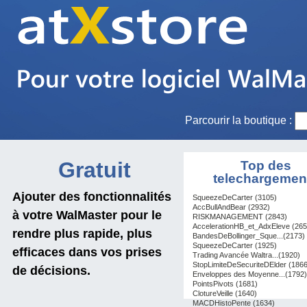
Parcourir la boutique :
Gratuit
Top des
telechargemen
Ajouter des fonctionnalités
SqueezeDeCarter (3105)
AccBullAndBear (2932)
à votre WalMaster pour le
RISKMANAGEMENT (2843)
AccelerationHB_et_AdxEleve (265
rendre plus rapide, plus
BandesDeBollinger_Sque...(2173)
SqueezeDeCarter (1925)
efficaces dans vos prises
Trading Avancée Waltra...(1920)
StopLimiteDeSecuriteDElder (1866
de décisions.
Enveloppes des Moyenne...(1792)
PointsPivots (1681)
ClotureVeille (1640)
MACDHistoPente (1634)