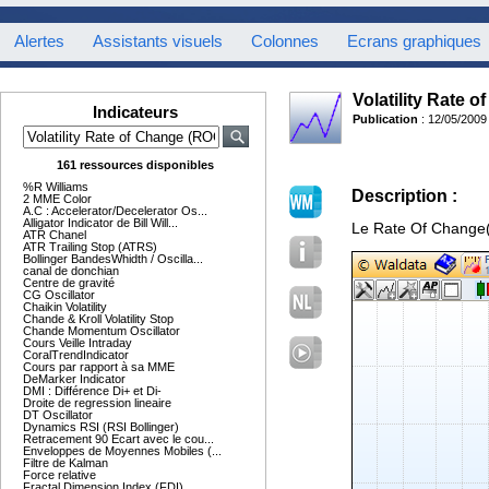
Alertes
Assistants visuels
Colonnes
Ecrans graphiques
Volatility Rate
Indicateurs
Publication
: 12/05/2009
161 ressources disponibles
%R Williams
Description :
2 MME Color
A.C : Accelerator/Decelerator Os...
Alligator Indicator de Bill Will...
Le Rate Of Change(
ATR Chanel
ATR Trailing Stop (ATRS)
Bollinger BandesWhidth / Oscilla...
canal de donchian
Centre de gravité
CG Oscillator
Chaikin Volatility
Chande & Kroll Volatility Stop
Chande Momentum Oscillator
Cours Veille Intraday
CoralTrendIndicator
Cours par rapport à sa MME
DeMarker Indicator
DMI : Différence Di+ et Di-
Droite de regression lineaire
DT Oscillator
Dynamics RSI (RSI Bollinger)
Retracement 90 Ecart avec le cou...
Enveloppes de Moyennes Mobiles (...
Filtre de Kalman
Force relative
Fractal Dimension Index (FDI)