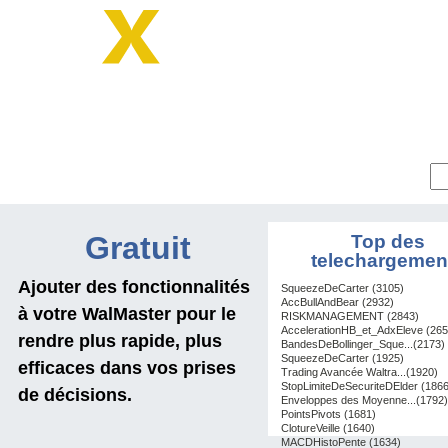
Parcourir la boutique :
Gratuit
Top des
telechargemen
Ajouter des fonctionnalités
SqueezeDeCarter (3105)
AccBullAndBear (2932)
à votre WalMaster pour le
RISKMANAGEMENT (2843)
AccelerationHB_et_AdxEleve (265
rendre plus rapide, plus
BandesDeBollinger_Sque...(2173)
SqueezeDeCarter (1925)
efficaces dans vos prises
Trading Avancée Waltra...(1920)
StopLimiteDeSecuriteDElder (1866
de décisions.
Enveloppes des Moyenne...(1792)
PointsPivots (1681)
ClotureVeille (1640)
MACDHistoPente (1634)