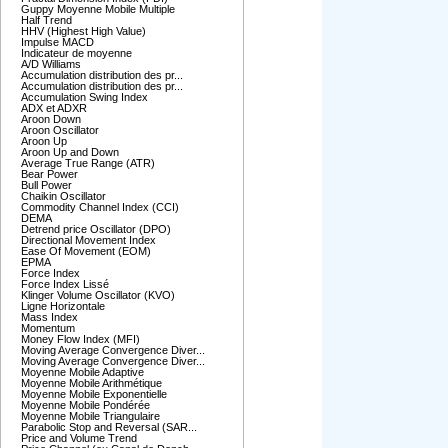
Guppy Moyenne Mobile Multiple
Half Trend
HHV (Highest High Value)
Impulse MACD
Indicateur de moyenne
A/D Williams
Accumulation distribution des pr...
Accumulation distribution des pr...
Accumulation Swing Index
ADX et ADXR
Aroon Down
Aroon Oscillator
Aroon Up
Aroon Up and Down
Average True Range (ATR)
Bear Power
Bull Power
Chaikin Oscillator
Commodity Channel Index (CCI)
DEMA
Detrend price Oscillator (DPO)
Directional Movement Index
Ease Of Movement (EOM)
EPMA
Force Index
Force Index Lissé
Klinger Volume Oscillator (KVO)
Ligne Horizontale
Mass Index
Momentum
Money Flow Index (MFI)
Moving Average Convergence Diver...
Moving Average Convergence Diver...
Moyenne Mobile Adaptive
Moyenne Mobile Arithmétique
Moyenne Mobile Exponentielle
Moyenne Mobile Pondérée
Moyenne Mobile Triangulaire
Parabolic Stop and Reversal (SAR...
Price and Volume Trend