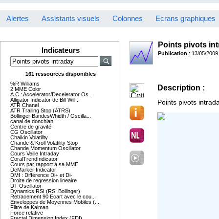
Alertes
Assistants visuels
Colonnes
Ecrans graphiques
Points pivots in
Indicateurs
Publication
: 13/05/2009
161 ressources disponibles
%R Williams
Description :
2 MME Color
A.C : Accelerator/Decelerator Os...
Alligator Indicator de Bill Will...
Points pivots intrad
ATR Chanel
ATR Trailing Stop (ATRS)
Bollinger BandesWhidth / Oscilla...
canal de donchian
Centre de gravité
CG Oscillator
Chaikin Volatility
Chande & Kroll Volatility Stop
Chande Momentum Oscillator
Cours Veille Intraday
CoralTrendIndicator
Cours par rapport à sa MME
DeMarker Indicator
DMI : Différence Di+ et Di-
Droite de regression lineaire
DT Oscillator
Dynamics RSI (RSI Bollinger)
Retracement 90 Ecart avec le cou...
Enveloppes de Moyennes Mobiles (...
Filtre de Kalman
Force relative
Fractal Dimension Index (FDI)