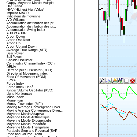
Guppy Moyenne Mobile Multiple
Half Trend
HHV (Highest High Value)
Impulse MACD
Indicateur de moyenne
A/D Williams
Accumulation distribution des pr...
Accumulation distribution des pr...
Accumulation Swing Index
ADX et ADXR
Aroon Down
Aroon Oscillator
Aroon Up
Aroon Up and Down
Average True Range (ATR)
Bear Power
Bull Power
Chaikin Oscillator
Commodity Channel Index (CCI)
DEMA
Detrend price Oscillator (DPO)
Directional Movement Index
Ease Of Movement (EOM)
EPMA
Force Index
Force Index Lissé
Klinger Volume Oscillator (KVO)
Ligne Horizontale
Mass Index
Momentum
Money Flow Index (MFI)
Moving Average Convergence Diver...
Moving Average Convergence Diver...
Moyenne Mobile Adaptive
Moyenne Mobile Arithmétique
Moyenne Mobile Exponentielle
Moyenne Mobile Pondérée
Moyenne Mobile Triangulaire
Parabolic Stop and Reversal (SAR...
Price and Volume Trend