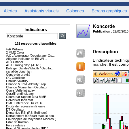
Alertes
Assistants visuels
Colonnes
Ecrans graphiques
Koncorde
Indicateurs
Publication
: 22/02/2010
161 ressources disponibles
%R Williams
Description :
2 MME Color
A.C : Accelerator/Decelerator Os...
Alligator Indicator de Bill Will...
L’indicateur techni
ATR Chanel
marché. Il est comp
ATR Trailing Stop (ATRS)
Bollinger BandesWhidth / Oscilla...
canal de donchian
Centre de gravité
CG Oscillator
Chaikin Volatility
Chande & Kroll Volatility Stop
Chande Momentum Oscillator
Cours Veille Intraday
CoralTrendIndicator
Cours par rapport à sa MME
DeMarker Indicator
DMI : Différence Di+ et Di-
Droite de regression lineaire
DT Oscillator
Dynamics RSI (RSI Bollinger)
Retracement 90 Ecart avec le cou...
Enveloppes de Moyennes Mobiles (...
Filtre de Kalman
Force relative
Fractal Dimension Index (FDI)