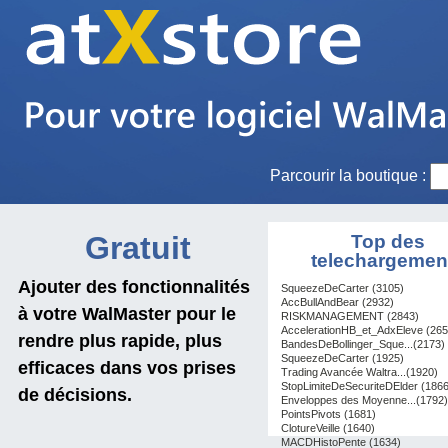
Parcourir la boutique :
Gratuit
Top des
telechargemen
Ajouter des fonctionnalités
SqueezeDeCarter (3105)
AccBullAndBear (2932)
à votre WalMaster pour le
RISKMANAGEMENT (2843)
AccelerationHB_et_AdxEleve (265
rendre plus rapide, plus
BandesDeBollinger_Sque...(2173)
SqueezeDeCarter (1925)
efficaces dans vos prises
Trading Avancée Waltra...(1920)
StopLimiteDeSecuriteDElder (1866
de décisions.
Enveloppes des Moyenne...(1792)
PointsPivots (1681)
ClotureVeille (1640)
MACDHistoPente (1634)