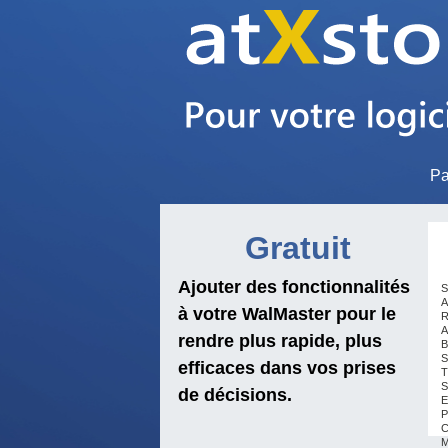
Pa
Gratuit
Ajouter des fonctionnalités
S
A
à votre WalMaster pour le
R
A
rendre plus rapide, plus
B
S
efficaces dans vos prises
T
S
de décisions.
E
P
C
M