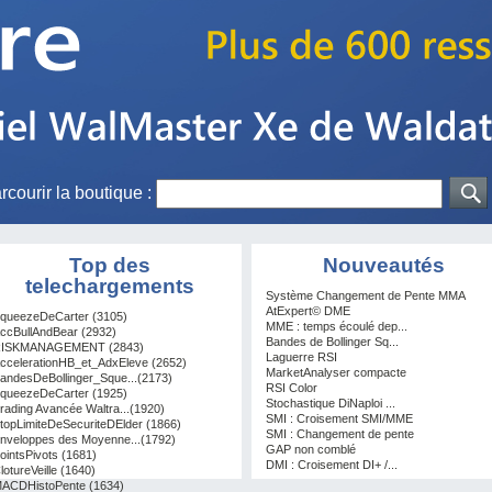
rcourir la boutique :
Top des
Nouveautés
telechargements
Système Changement de Pente MMA
AtExpert© DME
queezeDeCarter (3105)
MME : temps écoulé dep...
ccBullAndBear (2932)
Bandes de Bollinger Sq...
ISKMANAGEMENT (2843)
Laguerre RSI
ccelerationHB_et_AdxEleve (2652)
MarketAnalyser compacte
andesDeBollinger_Sque...(2173)
RSI Color
queezeDeCarter (1925)
Stochastique DiNaploi ...
rading Avancée Waltra...(1920)
SMI : Croisement SMI/MME
topLimiteDeSecuriteDElder (1866)
SMI : Changement de pente
nveloppes des Moyenne...(1792)
GAP non comblé
ointsPivots (1681)
DMI : Croisement DI+ /...
lotureVeille (1640)
ACDHistoPente (1634)