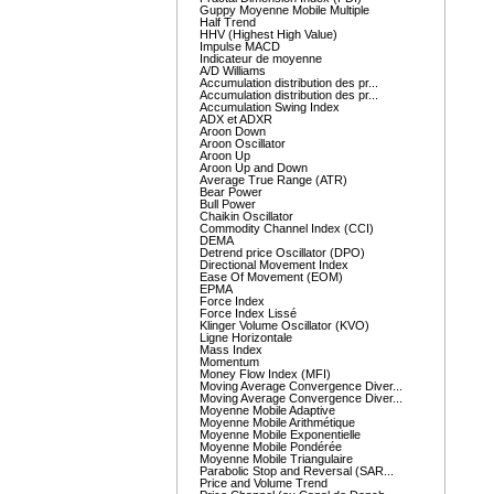
Guppy Moyenne Mobile Multiple
Half Trend
HHV (Highest High Value)
Impulse MACD
Indicateur de moyenne
A/D Williams
Accumulation distribution des pr...
Accumulation distribution des pr...
Accumulation Swing Index
ADX et ADXR
Aroon Down
Aroon Oscillator
Aroon Up
Aroon Up and Down
Average True Range (ATR)
Bear Power
Bull Power
Chaikin Oscillator
Commodity Channel Index (CCI)
DEMA
Detrend price Oscillator (DPO)
Directional Movement Index
Ease Of Movement (EOM)
EPMA
Force Index
Force Index Lissé
Klinger Volume Oscillator (KVO)
Ligne Horizontale
Mass Index
Momentum
Money Flow Index (MFI)
Moving Average Convergence Diver...
Moving Average Convergence Diver...
Moyenne Mobile Adaptive
Moyenne Mobile Arithmétique
Moyenne Mobile Exponentielle
Moyenne Mobile Pondérée
Moyenne Mobile Triangulaire
Parabolic Stop and Reversal (SAR...
Price and Volume Trend