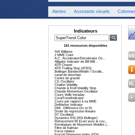
Alertes
Assistants visuels
Colonne
Indicateurs
161 ressources disponibles
%R Williams
2 MME Color
A.C : Accelerator/Decelerator Os...
Alligator Indicator de Bill Will...
ATR Chanel
ATR Trailing Stop (ATRS)
Bollinger BandesWhidth / Oscilla...
canal de donchian
Centre de gravité
CG Oscillator
Chaikin Volatility
Chande & Kroll Volatility Stop
Chande Momentum Oscillator
Cours Veille Intraday
CoralTrendIndicator
Cours par rapport à sa MME
DeMarker Indicator
DMI : Différence Di+ et Di-
Droite de regression lineaire
DT Oscillator
Dynamics RSI (RSI Bollinger)
Retracement 90 Ecart avec le cou...
Enveloppes de Moyennes Mobiles (...
Filtre de Kalman
Force relative
Fractal Dimension Index (FDI)