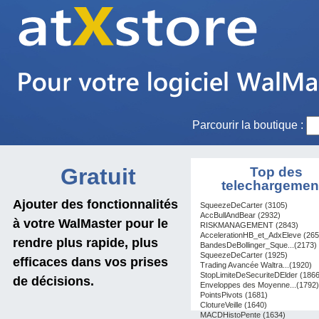
Parcourir la boutique :
Gratuit
Top des
telechargemen
Ajouter des fonctionnalités
SqueezeDeCarter (3105)
AccBullAndBear (2932)
à votre WalMaster pour le
RISKMANAGEMENT (2843)
AccelerationHB_et_AdxEleve (265
rendre plus rapide, plus
BandesDeBollinger_Sque...(2173)
SqueezeDeCarter (1925)
efficaces dans vos prises
Trading Avancée Waltra...(1920)
StopLimiteDeSecuriteDElder (1866
de décisions.
Enveloppes des Moyenne...(1792)
PointsPivots (1681)
ClotureVeille (1640)
MACDHistoPente (1634)