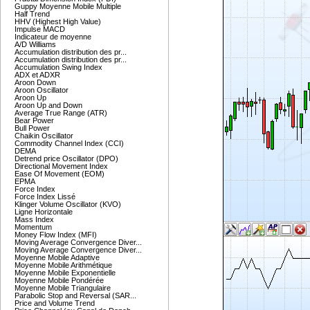
Guppy Moyenne Mobile Multiple
Half Trend
HHV (Highest High Value)
Impulse MACD
Indicateur de moyenne
A/D Williams
Accumulation distribution des pr...
Accumulation distribution des pr...
Accumulation Swing Index
ADX et ADXR
Aroon Down
Aroon Oscillator
Aroon Up
Aroon Up and Down
Average True Range (ATR)
Bear Power
Bull Power
Chaikin Oscillator
Commodity Channel Index (CCI)
DEMA
Detrend price Oscillator (DPO)
Directional Movement Index
Ease Of Movement (EOM)
EPMA
Force Index
Force Index Lissé
Klinger Volume Oscillator (KVO)
Ligne Horizontale
Mass Index
Momentum
Money Flow Index (MFI)
Moving Average Convergence Diver...
Moving Average Convergence Diver...
Moyenne Mobile Adaptive
Moyenne Mobile Arithmétique
Moyenne Mobile Exponentielle
Moyenne Mobile Pondérée
Moyenne Mobile Triangulaire
Parabolic Stop and Reversal (SAR...
Price and Volume Trend