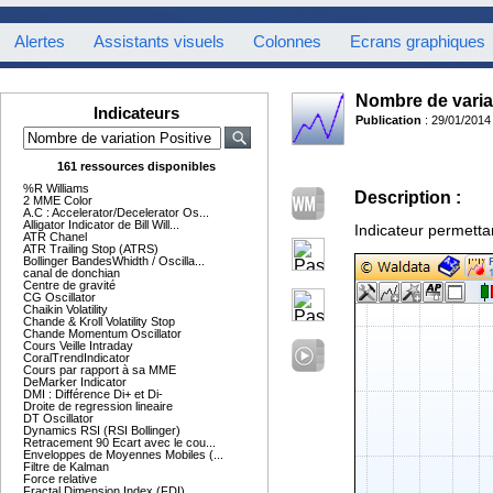
Alertes
Assistants visuels
Colonnes
Ecrans graphiques
Nombre de varia
Indicateurs
Publication
: 29/01/2014
161 ressources disponibles
%R Williams
Description :
2 MME Color
A.C : Accelerator/Decelerator Os...
Alligator Indicator de Bill Will...
Indicateur permetta
ATR Chanel
ATR Trailing Stop (ATRS)
Bollinger BandesWhidth / Oscilla...
canal de donchian
Centre de gravité
CG Oscillator
Chaikin Volatility
Chande & Kroll Volatility Stop
Chande Momentum Oscillator
Cours Veille Intraday
CoralTrendIndicator
Cours par rapport à sa MME
DeMarker Indicator
DMI : Différence Di+ et Di-
Droite de regression lineaire
DT Oscillator
Dynamics RSI (RSI Bollinger)
Retracement 90 Ecart avec le cou...
Enveloppes de Moyennes Mobiles (...
Filtre de Kalman
Force relative
Fractal Dimension Index (FDI)