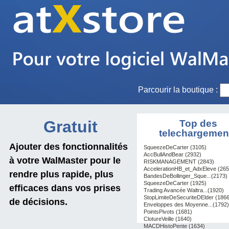
Parcourir la boutique :
Gratuit
Top des
telechargemen
Ajouter des fonctionnalités
SqueezeDeCarter (3105)
AccBullAndBear (2932)
à votre WalMaster pour le
RISKMANAGEMENT (2843)
AccelerationHB_et_AdxEleve (265
rendre plus rapide, plus
BandesDeBollinger_Sque...(2173)
SqueezeDeCarter (1925)
efficaces dans vos prises
Trading Avancée Waltra...(1920)
StopLimiteDeSecuriteDElder (1866
de décisions.
Enveloppes des Moyenne...(1792)
PointsPivots (1681)
ClotureVeille (1640)
MACDHistoPente (1634)