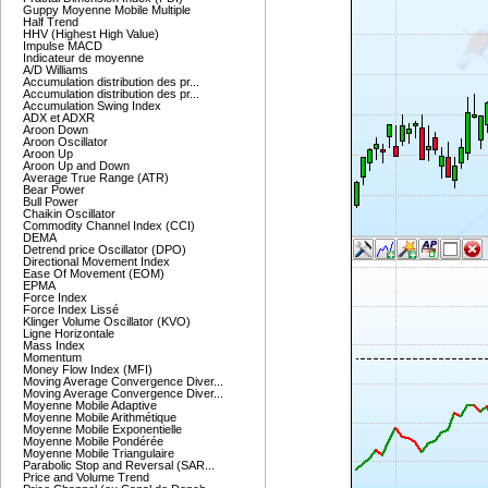
Guppy Moyenne Mobile Multiple
Half Trend
HHV (Highest High Value)
Impulse MACD
Indicateur de moyenne
A/D Williams
Accumulation distribution des pr...
Accumulation distribution des pr...
Accumulation Swing Index
ADX et ADXR
Aroon Down
Aroon Oscillator
Aroon Up
Aroon Up and Down
Average True Range (ATR)
Bear Power
Bull Power
Chaikin Oscillator
Commodity Channel Index (CCI)
DEMA
Detrend price Oscillator (DPO)
Directional Movement Index
Ease Of Movement (EOM)
EPMA
Force Index
Force Index Lissé
Klinger Volume Oscillator (KVO)
Ligne Horizontale
Mass Index
Momentum
Money Flow Index (MFI)
Moving Average Convergence Diver...
Moving Average Convergence Diver...
Moyenne Mobile Adaptive
Moyenne Mobile Arithmétique
Moyenne Mobile Exponentielle
Moyenne Mobile Pondérée
Moyenne Mobile Triangulaire
Parabolic Stop and Reversal (SAR...
Price and Volume Trend