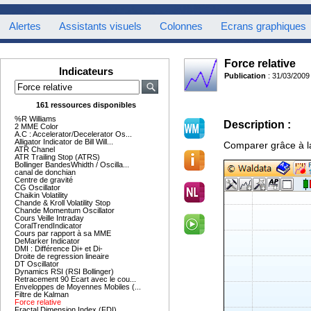
Alertes
Assistants visuels
Colonnes
Ecrans graphiques
Force relative
Indicateurs
Publication
: 31/03/2009
161 ressources disponibles
%R Williams
Description :
2 MME Color
A.C : Accelerator/Decelerator Os...
Alligator Indicator de Bill Will...
Comparer grâce à la 
ATR Chanel
ATR Trailing Stop (ATRS)
Bollinger BandesWhidth / Oscilla...
canal de donchian
Centre de gravité
CG Oscillator
Chaikin Volatility
Chande & Kroll Volatility Stop
Chande Momentum Oscillator
Cours Veille Intraday
CoralTrendIndicator
Cours par rapport à sa MME
DeMarker Indicator
DMI : Différence Di+ et Di-
Droite de regression lineaire
DT Oscillator
Dynamics RSI (RSI Bollinger)
Retracement 90 Ecart avec le cou...
Enveloppes de Moyennes Mobiles (...
Filtre de Kalman
Force relative
Fractal Dimension Index (FDI)