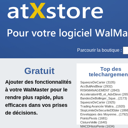
Parcourir la boutique :
Gratuit
Top des
telechargemen
Ajouter des fonctionnalités
SqueezeDeCarter (3105)
AccBullAndBear (2932)
à votre WalMaster pour le
RISKMANAGEMENT (2843)
AccelerationHB_et_AdxEleve (265
rendre plus rapide, plus
BandesDeBollinger_Sque...(2173)
SqueezeDeCarter (1925)
efficaces dans vos prises
Trading Avancée Waltra...(1920)
StopLimiteDeSecuriteDElder (1866
de décisions.
Enveloppes des Moyenne...(1792)
PointsPivots (1681)
ClotureVeille (1640)
MACDHistoPente (1634)