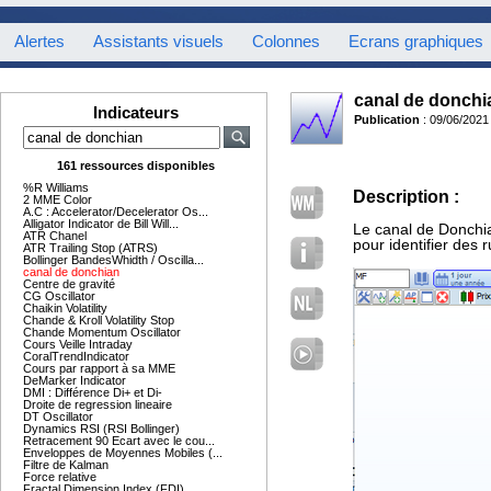
Alertes
Assistants visuels
Colonnes
Ecrans graphiques
canal de donchi
Indicateurs
Publication
: 09/06/2021
161 ressources disponibles
%R Williams
Description :
2 MME Color
A.C : Accelerator/Decelerator Os...
Alligator Indicator de Bill Will...
Le canal de Donchia
ATR Chanel
pour identifier des 
ATR Trailing Stop (ATRS)
Bollinger BandesWhidth / Oscilla...
canal de donchian
Centre de gravité
CG Oscillator
Chaikin Volatility
Chande & Kroll Volatility Stop
Chande Momentum Oscillator
Cours Veille Intraday
CoralTrendIndicator
Cours par rapport à sa MME
DeMarker Indicator
DMI : Différence Di+ et Di-
Droite de regression lineaire
DT Oscillator
Dynamics RSI (RSI Bollinger)
Retracement 90 Ecart avec le cou...
Enveloppes de Moyennes Mobiles (...
Filtre de Kalman
Force relative
Fractal Dimension Index (FDI)