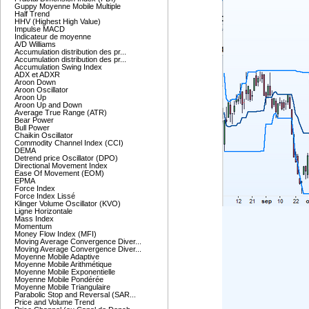
Guppy Moyenne Mobile Multiple
Half Trend
HHV (Highest High Value)
Impulse MACD
Indicateur de moyenne
A/D Williams
Accumulation distribution des pr...
Accumulation distribution des pr...
Accumulation Swing Index
ADX et ADXR
Aroon Down
Aroon Oscillator
Aroon Up
Aroon Up and Down
Average True Range (ATR)
Bear Power
Bull Power
Chaikin Oscillator
Commodity Channel Index (CCI)
DEMA
Detrend price Oscillator (DPO)
Directional Movement Index
Ease Of Movement (EOM)
EPMA
Force Index
Force Index Lissé
Klinger Volume Oscillator (KVO)
Ligne Horizontale
Mass Index
Momentum
Money Flow Index (MFI)
Moving Average Convergence Diver...
Moving Average Convergence Diver...
Moyenne Mobile Adaptive
Moyenne Mobile Arithmétique
Moyenne Mobile Exponentielle
Moyenne Mobile Pondérée
Moyenne Mobile Triangulaire
Parabolic Stop and Reversal (SAR...
Price and Volume Trend