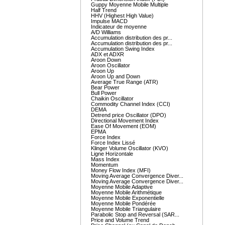
Guppy Moyenne Mobile Multiple
Half Trend
HHV (Highest High Value)
Impulse MACD
Indicateur de moyenne
A/D Williams
Accumulation distribution des pr...
Accumulation distribution des pr...
Accumulation Swing Index
ADX et ADXR
Aroon Down
Aroon Oscillator
Aroon Up
Aroon Up and Down
Average True Range (ATR)
Bear Power
Bull Power
Chaikin Oscillator
Commodity Channel Index (CCI)
DEMA
Detrend price Oscillator (DPO)
Directional Movement Index
Ease Of Movement (EOM)
EPMA
Force Index
Force Index Lissé
Klinger Volume Oscillator (KVO)
Ligne Horizontale
Mass Index
Momentum
Money Flow Index (MFI)
Moving Average Convergence Diver...
Moving Average Convergence Diver...
Moyenne Mobile Adaptive
Moyenne Mobile Arithmétique
Moyenne Mobile Exponentielle
Moyenne Mobile Pondérée
Moyenne Mobile Triangulaire
Parabolic Stop and Reversal (SAR...
Price and Volume Trend