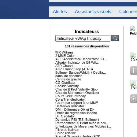
Alertes
Assistants visuels
Colonne
Indicateurs
Publ
161 ressources disponibles
%R Williams
2 MME Color
A.C : Accelerator/Decelerator Os...
Alligator Indicator de Bill Will...
ATR Chanel
ATR Trailing Stop (ATRS)
Bollinger BandesWhidth / Oscilla...
canal de donchian
Centre de gravité
CG Oscillator
Chaikin Volatility
Chande & Kroll Volatility Stop
Chande Momentum Oscillator
Cours Veille Intraday
CoralTrendIndicator
Cours par rapport à sa MME
DeMarker Indicator
DMI : Différence Di+ et Di-
Droite de regression lineaire
DT Oscillator
Dynamics RSI (RSI Bollinger)
Retracement 90 Ecart avec le cou...
Enveloppes de Moyennes Mobiles (...
Filtre de Kalman
Force relative
Fractal Dimension Index (FDI)