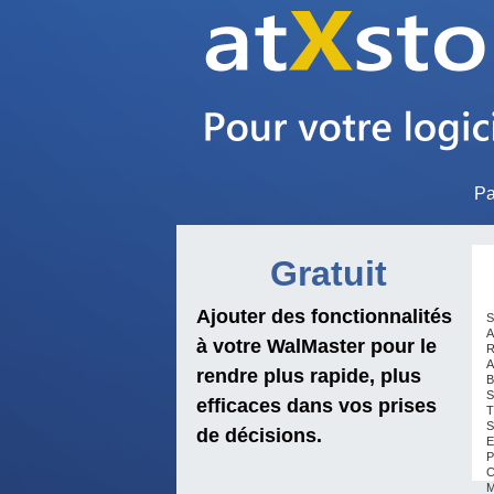
Pa
Gratuit
Ajouter des fonctionnalités
S
A
à votre WalMaster pour le
R
A
rendre plus rapide, plus
B
S
efficaces dans vos prises
T
S
de décisions.
E
P
C
M