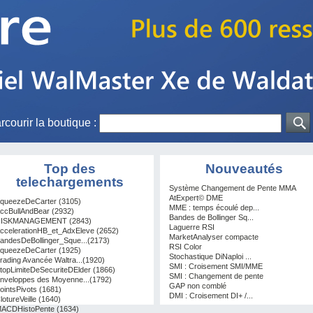
rcourir la boutique :
Top des
Nouveautés
telechargements
Système Changement de Pente MMA
AtExpert© DME
queezeDeCarter (3105)
MME : temps écoulé dep...
ccBullAndBear (2932)
Bandes de Bollinger Sq...
ISKMANAGEMENT (2843)
Laguerre RSI
ccelerationHB_et_AdxEleve (2652)
MarketAnalyser compacte
andesDeBollinger_Sque...(2173)
RSI Color
queezeDeCarter (1925)
Stochastique DiNaploi ...
rading Avancée Waltra...(1920)
SMI : Croisement SMI/MME
topLimiteDeSecuriteDElder (1866)
SMI : Changement de pente
nveloppes des Moyenne...(1792)
GAP non comblé
ointsPivots (1681)
DMI : Croisement DI+ /...
lotureVeille (1640)
ACDHistoPente (1634)