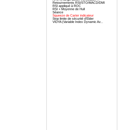
Retournements RSI/STO/MACD/DMI
RSI appliqué à ROC
RSI + Moyenne de Hull
Séance
Squeeze de Carter indicateur
Stop limite de sécurité d'Elder
VIDYA (Variable Index Dynamic Av...