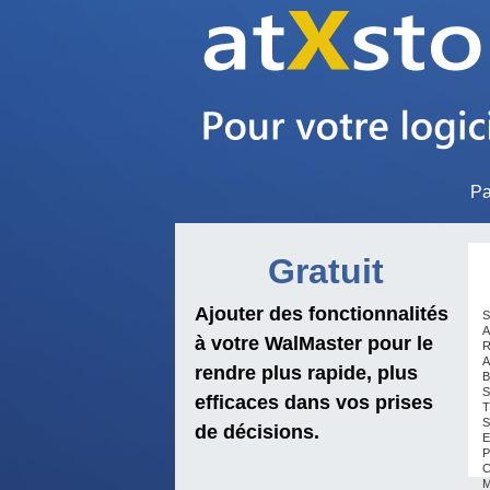
Pa
Gratuit
Ajouter des fonctionnalités
S
A
à votre WalMaster pour le
R
A
rendre plus rapide, plus
B
S
efficaces dans vos prises
T
S
de décisions.
E
P
C
M