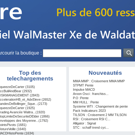
rcourir la boutique :
Top des
Nouveautés
telechargements
MMA MMP : Croisement MMA MMP
STPMT Pente
queezeDeCarter (3105)
Impulse MACD
ccBullAndBear (2932)
Aroon Osci : franchiss...
ISKMANAGEMENT (2843)
P.O :Pente
ccelerationHB_et_AdxEleve (2652)
MM HULL : Pente
andesDeBollinger_Sque...(2173)
Systeme WTI : Changement de pente
queezeDeCarter (1925)
Pack Indicateurs 2023
rading Avancée Waltra...(1920)
TILSON : Croisement 2 MM TILSON
topLimiteDeSecuriteDElder (1866)
RSI : Croisement RSI C...
nveloppes des Moyenne...(1792)
Alligator : Signal
ointsPivots (1681)
STC : schaff trend cyc...
lotureVeille (1640)
ACDHistoPente (1634)