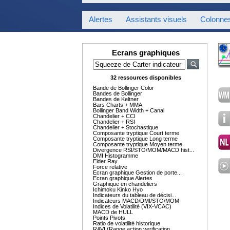
Alertes
Assistants visuels
Colonne
Ecrans graphiques
32 ressources disponibles
Bande de Bollinger Color
Bandes de Bollinger
Bandes de Keltner
Bars Charts + MMA
Bollinger Band Width + Canal
Chandelier + CCI
Chandelier + RSI
Chandelier + Stochastique
Composante tryptique Court terme
Composante tryptique Long terme
Composante tryptique Moyen terme
Divergence RSI/STO/MOM/MACD hist...
DMI Histogramme
Elder Ray
Force relative
Ecran graphique Gestion de porte...
Ecran graphique Alertes
Graphique en chandeliers
Ichimoku Kinko Hyo
Indicateurs du tableau de décisi...
Indicateurs MACD/DMI/STO/MOM
Indices de Volatilité (VIX-VCAC)
MACD de HULL
Points Pivots
Ratio de volatilité historique
RAVI (Range action verification ...