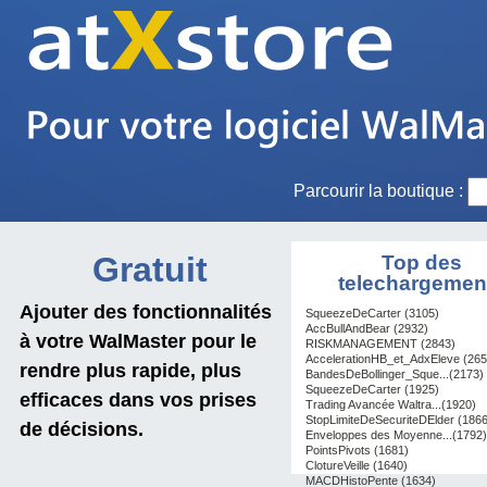
Parcourir la boutique :
Gratuit
Top des
telechargemen
Ajouter des fonctionnalités
SqueezeDeCarter (3105)
AccBullAndBear (2932)
à votre WalMaster pour le
RISKMANAGEMENT (2843)
AccelerationHB_et_AdxEleve (265
rendre plus rapide, plus
BandesDeBollinger_Sque...(2173)
SqueezeDeCarter (1925)
efficaces dans vos prises
Trading Avancée Waltra...(1920)
StopLimiteDeSecuriteDElder (1866
de décisions.
Enveloppes des Moyenne...(1792)
PointsPivots (1681)
ClotureVeille (1640)
MACDHistoPente (1634)