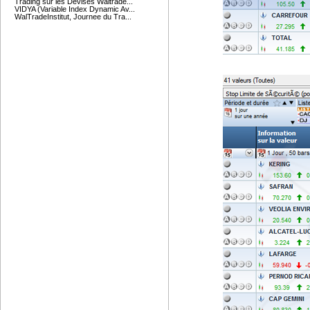
Trading sur les Devises Waltrade...
VIDYA (Variable Index Dynamic Av...
WalTradeInstitut, Journee du Tra...