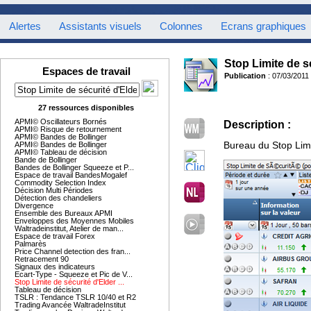
Alertes
Assistants visuels
Colonnes
Ecrans graphiques
Stop Limite de s
Espaces de travail
Publication
: 07/03/2011
27 ressources disponibles
APMI© Oscillateurs Bornés
Description :
APMI© Risque de retournement
APMI© Bandes de Bollinger
Bureau du Stop Limi
APMI© Bandes de Bollinger
APMI© Tableau de décision
Bande de Bollinger
Bandes de Bollinger Squeeze et P...
Espace de travail BandesMogalef
Commodity Selection Index
Décision Multi Périodes
Détection des chandeliers
Divergence
Ensemble des Bureaux APMI
Enveloppes des Moyennes Mobiles
Waltradeinstitut, Atelier de man...
Espace de travail Forex
Palmarès
Price Channel detection des fran...
Retracement 90
Signaux des indicateurs
Ecart-Type - Squeeze et Pic de V...
Stop Limite de sécurité d'Elder ...
Tableau de décision
TSLR : Tendance TSLR 10/40 et R2
Trading Avancée WaltradeInstitut