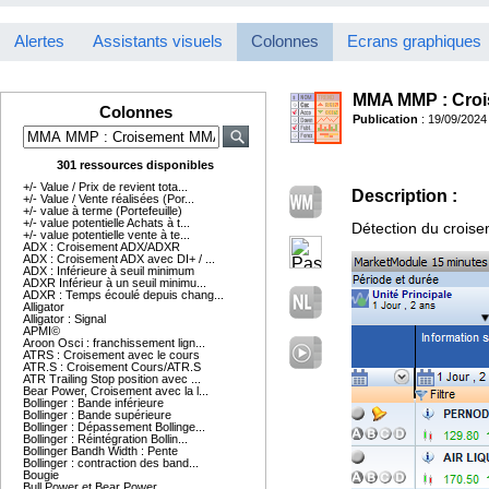
Alertes
Assistants visuels
Colonnes
Ecrans graphiques
MMA MMP : Cro
Colonnes
Publication
: 19/09/2024
301 ressources disponibles
+/- Value / Prix de revient tota...
Description :
+/- Value / Vente réalisées (Por...
+/- value à terme (Portefeuille)
+/- value potentielle Achats à t...
Détection du crois
+/- value potentielle vente à te...
ADX : Croisement ADX/ADXR
ADX : Croisement ADX avec DI+ / ...
ADX : Inférieure à seuil minimum
ADXR Inférieur à un seuil minimu...
ADXR : Temps écoulé depuis chang...
Alligator
Alligator : Signal
APMI©
Aroon Osci : franchissement lign...
ATRS : Croisement avec le cours
ATR.S : Croisement Cours/ATR.S
ATR Trailing Stop position avec ...
Bear Power, Croisement avec la l...
Bollinger : Bande inférieure
Bollinger : Bande supérieure
Bollinger : Dépassement Bollinge...
Bollinger : Réintégration Bollin...
Bollinger Bandh Width : Pente
Bollinger : contraction des band...
Bougie
Bull Power et Bear Power