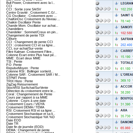
Bull Power, Croisement avec la l...
CCI
CCI : Sortie zone SA/SV
Centre Gravité : Croisement C.G/...
CG Oscillator : Croisement avec ...
ChaiKinOsc Croisement du Niveau ...
Chaikin Oscillator Pente
Chande Mom. Oscillator sur achat...
Chandeliers
Chandelier : Sommet/Creux en pin...
Changement de pente TDI
Clôture
CCI : Changement de pente CCI
CCI : croisement CCI et sa ligne...
CCI, sur-achat/Sur-vente
Filtre Kalman :Croisement Filtre...
Colonne Ecart entre Plus haut pé...
MME : Ecart deux MME
TSI : Pente
P.O :Pente
RepulseMoyen : Pente
Colonne RSI : Bollinger sortie/d...
Colonne SAR : Croisement SAR / M...
STPMT Pente
TRIX Histo : Pente
ZigZag Retournement
StochRSI SurAchat/SurVente
Détection du croisement entre le...
Coral : Changemenent de Pente
Cours par rapport à sa MME
Colonne : Cours à une date
Croisement Cours / VIDYA
Croisement DEMA / TEMA
RSI :Croisement RSI et sa ligne ...
Croisement Stochastique et sa li...
Croisement Stochastique %K %D
Date EOD
Date TR
Date fin de journée (EOD)
DEMA : Changement de pente