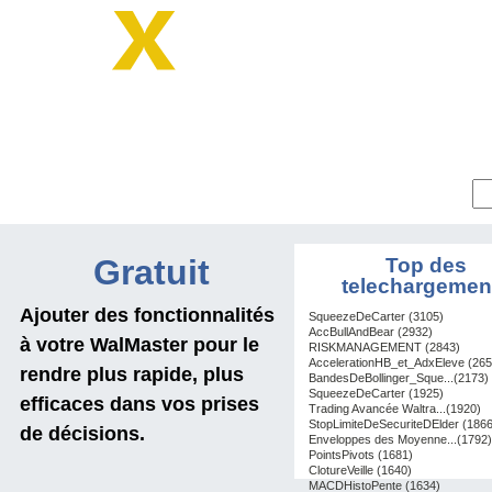
Parcourir la boutique :
Gratuit
Top des
telechargemen
Ajouter des fonctionnalités
SqueezeDeCarter (3105)
AccBullAndBear (2932)
à votre WalMaster pour le
RISKMANAGEMENT (2843)
AccelerationHB_et_AdxEleve (265
rendre plus rapide, plus
BandesDeBollinger_Sque...(2173)
SqueezeDeCarter (1925)
efficaces dans vos prises
Trading Avancée Waltra...(1920)
StopLimiteDeSecuriteDElder (1866
de décisions.
Enveloppes des Moyenne...(1792)
PointsPivots (1681)
ClotureVeille (1640)
MACDHistoPente (1634)