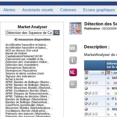
Alertes
Assistants visuels
Colonnes
Ecrans graphiques
Détection des S
Market Analyser
Publication
: 02/10/2009
42 ressources disponibles
Accélération haussière et baissi...
Description :
Accélération haussière et baissi...
ADX au dessus d'un seuil
Bande de Keltner
MarketAnalyser de d
CapitalisationFlottanteCAC40
Classement par volatilité et liq...
Détection des chandeliers Heikin...
Détection des chandeliers
Divergences Baissières
Divergences Haussières
Séance et alerte sombre (noir)
Signaux des indicateurs
Achat à terme
APMI: Bandes de Bollinger (Marke...
APMI: Bandes de Bollinger (Marke...
APMI: Moyennes Mobiles (MarketA...
APMI: Oscillateurs Bornés (Mark...
APMI: Risques de Retournements ...
APMI: Tableau de décision (Mark...
Bandes de Bollinger (MarketAnal...
Bandes de Bollinger (MarketAnal...
Gain/Perte (portefeuille) (Mark...
Moyennes Mobiles (MarketAnalyse...
Oscillateurs Bornés (Multi pério...
Palmarès des baisses (MarketAna...
Palmarès des hausses (MarketAna...