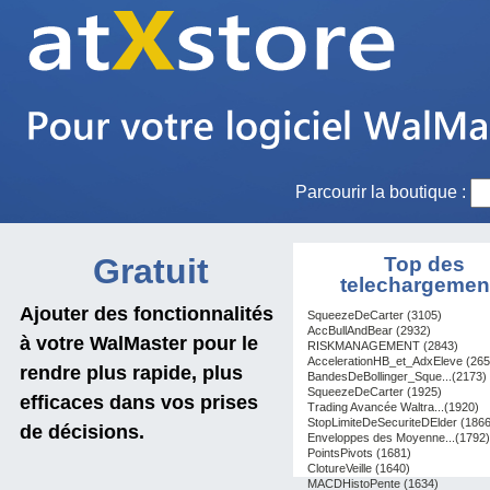
Parcourir la boutique :
Gratuit
Top des
telechargemen
Ajouter des fonctionnalités
SqueezeDeCarter (3105)
AccBullAndBear (2932)
à votre WalMaster pour le
RISKMANAGEMENT (2843)
AccelerationHB_et_AdxEleve (265
rendre plus rapide, plus
BandesDeBollinger_Sque...(2173)
SqueezeDeCarter (1925)
efficaces dans vos prises
Trading Avancée Waltra...(1920)
StopLimiteDeSecuriteDElder (1866
de décisions.
Enveloppes des Moyenne...(1792)
PointsPivots (1681)
ClotureVeille (1640)
MACDHistoPente (1634)