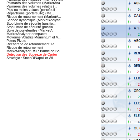
Palmarès des volumes (MarketAna...
Palmarès des volumes relatifs (...
Plus ou moins values (portefeuil...
Répartitions (portefeuille) (Ma...
Risque de retournement (MarketA...
Séance dynamique (MarketAnalyse...
Stop Limite de sécurité (positio...
Stop Limite de sécurité (positio...
Suivi de portefeuilles (MarketA...
MarketAnalyser compacte
Moyenne Volatilite Momentum et V...
Points Pivots
Recherche de retournement Xe
Risque de retournement
MarketAnalyser RSI : Bande de Bo...
Détection des Squeeze de Carter
Stratégie : StochDiNapoli et Wil...