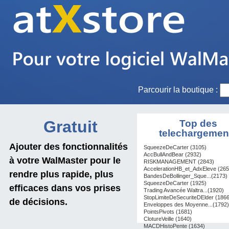
Parcourir la boutique :
Gratuit
Top des
telechargemen
Ajouter des fonctionnalités
SqueezeDeCarter (3105)
AccBullAndBear (2932)
à votre WalMaster pour le
RISKMANAGEMENT (2843)
AccelerationHB_et_AdxEleve (265
rendre plus rapide, plus
BandesDeBollinger_Sque...(2173)
SqueezeDeCarter (1925)
efficaces dans vos prises
Trading Avancée Waltra...(1920)
StopLimiteDeSecuriteDElder (1866
de décisions.
Enveloppes des Moyenne...(1792)
PointsPivots (1681)
ClotureVeille (1640)
MACDHistoPente (1634)