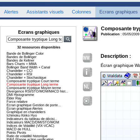
Alertes
Assistants visuels
Colonnes
Ecrans graphiques
Composante try
Ecrans graphiques
Publication
: 05/05/2009
32 ressources disponibles
Bande de Bollinger Color
Description :
Bandes de Bollinger
Bandes de Keltner
Bars Charts + MMA
Écran graphique Wa
Bollinger Band Width + Canal
Chandelier + CCI
Chandelier + RSI
Chandelier + Stochastique
Composante tryptique Court terme
Composante tryptique Long terme
Composante tryptique Moyen terme
Divergence RSI/STO/MOM/MACD hist...
DMI Histogramme
Elder Ray
Force relative
Ecran graphique Gestion de porte...
Ecran graphique Alertes
Graphique en chandeliers
Ichimoku Kinko Hyo
Indicateurs du tableau de décisi...
Indicateurs MACD/DMI/STO/MOM
Indices de Volatilité (VIX-VCAC)
MACD de HULL
Points Pivots
Ratio de volatilité historique
RAVI (Range action verification ...