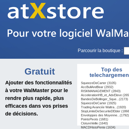
Parcourir la boutique :
Gratuit
Top des
telechargemen
Ajouter des fonctionnalités
SqueezeDeCarter (3105)
AccBullAndBear (2932)
à votre WalMaster pour le
RISKMANAGEMENT (2843)
AccelerationHB_et_AdxEleve (265
rendre plus rapide, plus
BandesDeBollinger_Sque...(2173)
SqueezeDeCarter (1925)
efficaces dans vos prises
Trading Avancée Waltra...(1920)
StopLimiteDeSecuriteDElder (1866
de décisions.
Enveloppes des Moyenne...(1792)
PointsPivots (1681)
ClotureVeille (1640)
MACDHistoPente (1634)