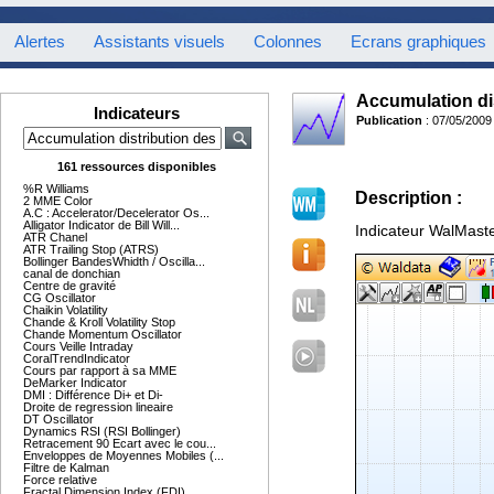
Alertes
Assistants visuels
Colonnes
Ecrans graphiques
Accumulation dis
Indicateurs
Publication
: 07/05/2009
161 ressources disponibles
%R Williams
Description :
2 MME Color
A.C : Accelerator/Decelerator Os...
Alligator Indicator de Bill Will...
Indicateur WalMaste
ATR Chanel
ATR Trailing Stop (ATRS)
Bollinger BandesWhidth / Oscilla...
canal de donchian
Centre de gravité
CG Oscillator
Chaikin Volatility
Chande & Kroll Volatility Stop
Chande Momentum Oscillator
Cours Veille Intraday
CoralTrendIndicator
Cours par rapport à sa MME
DeMarker Indicator
DMI : Différence Di+ et Di-
Droite de regression lineaire
DT Oscillator
Dynamics RSI (RSI Bollinger)
Retracement 90 Ecart avec le cou...
Enveloppes de Moyennes Mobiles (...
Filtre de Kalman
Force relative
Fractal Dimension Index (FDI)