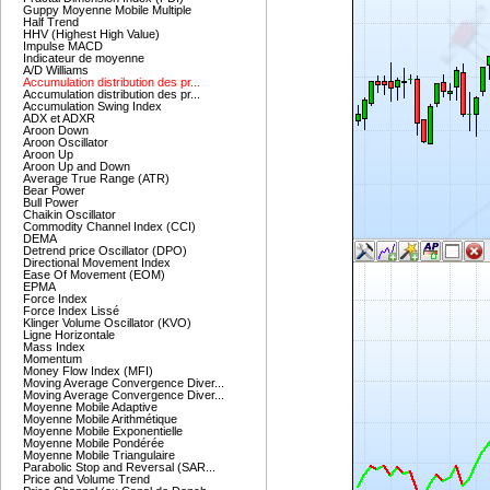
Guppy Moyenne Mobile Multiple
Half Trend
HHV (Highest High Value)
Impulse MACD
Indicateur de moyenne
A/D Williams
Accumulation distribution des pr...
Accumulation distribution des pr...
Accumulation Swing Index
ADX et ADXR
Aroon Down
Aroon Oscillator
Aroon Up
Aroon Up and Down
Average True Range (ATR)
Bear Power
Bull Power
Chaikin Oscillator
Commodity Channel Index (CCI)
DEMA
Detrend price Oscillator (DPO)
Directional Movement Index
Ease Of Movement (EOM)
EPMA
Force Index
Force Index Lissé
Klinger Volume Oscillator (KVO)
Ligne Horizontale
Mass Index
Momentum
Money Flow Index (MFI)
Moving Average Convergence Diver...
Moving Average Convergence Diver...
Moyenne Mobile Adaptive
Moyenne Mobile Arithmétique
Moyenne Mobile Exponentielle
Moyenne Mobile Pondérée
Moyenne Mobile Triangulaire
Parabolic Stop and Reversal (SAR...
Price and Volume Trend