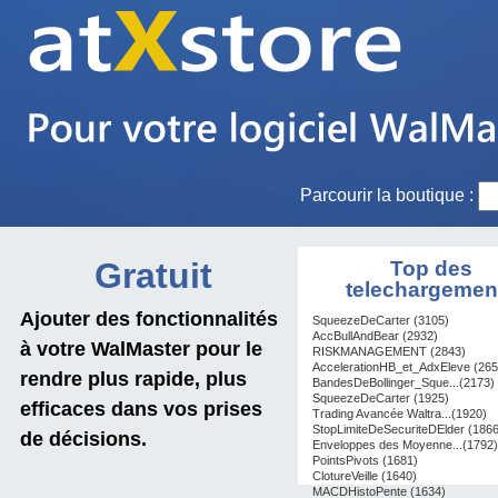
Parcourir la boutique :
Gratuit
Top des
telechargemen
Ajouter des fonctionnalités
SqueezeDeCarter (3105)
AccBullAndBear (2932)
à votre WalMaster pour le
RISKMANAGEMENT (2843)
AccelerationHB_et_AdxEleve (265
rendre plus rapide, plus
BandesDeBollinger_Sque...(2173)
SqueezeDeCarter (1925)
efficaces dans vos prises
Trading Avancée Waltra...(1920)
StopLimiteDeSecuriteDElder (1866
de décisions.
Enveloppes des Moyenne...(1792)
PointsPivots (1681)
ClotureVeille (1640)
MACDHistoPente (1634)