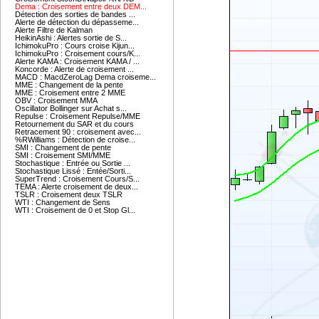
Dema : Croisement entre deux DEM...
Détection des sorties de bandes ...
Alerte de détection du dépasseme...
Alerte Filtre de Kalman
HeikinAshi : Alertes sortie de S...
IchimokuPro : Cours croise Kijun...
IchimokuPro : Croisement cours/K...
Alerte KAMA : Croisement KAMA / ...
Koncorde : Alerte de croisement ...
MACD : MacdZeroLag Dema croiseme...
MME : Changement de la pente
MME : Croisement entre 2 MME
OBV : Croisement MMA
Oscillator Bollinger sur Achat s...
Repulse : Croisement Repulse/MME
Retournement du SAR et du cours
Retracement 90 : croisement avec...
%RWilliams : Détection de croise...
SMI : Changement de pente
SMI : Croisement SMI/MME
Stochastique : Entrée ou Sortie ...
Stochastique Lissé : Entée/Sorti...
SuperTrend : Croisement Cours/S...
TEMA : Alerte croisement de deux...
TSLR : Croisement deux TSLR
WTI : Changement de Sens
WTI : Croisement de 0 et Stop Gl...