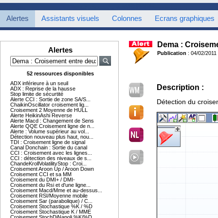
Alertes
Assistants visuels
Colonnes
Ecrans graphiques
Dema : Croisem
Alertes
Publication
: 04/02/2011
52 ressources disponibles
ADX inférieure à un seuil
Description :
ADX : Reprise de la hausse
Stop limite de sécurtité
Alerte CCI : Sortie de zone SA/S...
Détection du crois
ChaikinOscillator croisement lig...
Croisement 2 Moyenne de HULL
Alerte HeikinAshi Reverse
Alerte Macd : Changement de Sens
Alerte QQE Croisement ligne de n...
Alerte : Volume supérieur au vol...
Détection nouveau plus haut, nou...
TDI : Croisement ligne de signal
Canal Donchain : Sortie du canal
CCI : Croisement avec les lignes...
CCI : détection des niveaux de s...
ChandeKrollVolatilityStop : Croi...
Croisement Aroon Up / Aroon Down
Croisement CCI et sa MM
Croisement du DMI+ / DMI-
Croisement du Rsi et d'une ligne...
Croisement Macd/Mme et au-dessus...
Croisement RSI/Moyenne mobile
Croisement Sar (parabolique) / C...
Croisement Stochastique %K / %D
Croisement Stochastique K / MME
Croisement StochDiNapoli %K/%D