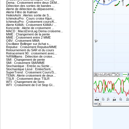
Dema : Croisement entre deux DEM...
Détection des sorties de bandes ...
Alerte de détection du dépasseme...
Alerte Filtre de Kalman
HeikinAshi : Alertes sortie de S...
IchimokuPro : Cours croise Kijun...
IchimokuPro : Croisement cours/K...
Alerte KAMA : Croisement KAMA / ...
Koncorde : Alerte de croisement ...
MACD : MacdZeroLag Dema croiseme...
MME : Changement de la pente
MME : Croisement entre 2 MME
OBV : Croisement MMA
Oscillator Bollinger sur Achat s...
Repulse : Croisement Repulse/MME
Retournement du SAR et du cours
Retracement 90 : croisement avec...
%RWilliams : Détection de croise...
SMI : Changement de pente
SMI : Croisement SMI/MME
Stochastique : Entrée ou Sortie ...
Stochastique Lissé : Entée/Sorti...
SuperTrend : Croisement Cours/S...
TEMA : Alerte croisement de deux...
TSLR : Croisement deux TSLR
WTI : Changement de Sens
WTI : Croisement de 0 et Stop Gl...