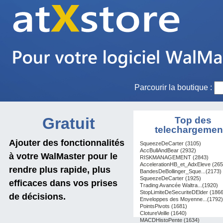
Parcourir la boutique :
Gratuit
Top des
telechargemen
Ajouter des fonctionnalités
SqueezeDeCarter (3105)
AccBullAndBear (2932)
à votre WalMaster pour le
RISKMANAGEMENT (2843)
AccelerationHB_et_AdxEleve (265
rendre plus rapide, plus
BandesDeBollinger_Sque...(2173)
SqueezeDeCarter (1925)
efficaces dans vos prises
Trading Avancée Waltra...(1920)
StopLimiteDeSecuriteDElder (1866
de décisions.
Enveloppes des Moyenne...(1792)
PointsPivots (1681)
ClotureVeille (1640)
MACDHistoPente (1634)