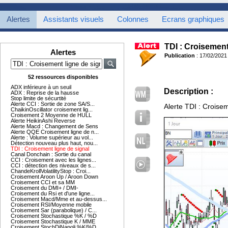
Alertes
Assistants visuels
Colonnes
Ecrans graphiques
TDI : Croisement
Alertes
Publication
: 17/02/2021
52 ressources disponibles
ADX inférieure à un seuil
Description :
ADX : Reprise de la hausse
Stop limite de sécurtité
Alerte CCI : Sortie de zone SA/S...
Alerte TDI : Croisem
ChaikinOscillator croisement lig...
Croisement 2 Moyenne de HULL
Alerte HeikinAshi Reverse
Alerte Macd : Changement de Sens
Alerte QQE Croisement ligne de n...
Alerte : Volume supérieur au vol...
Détection nouveau plus haut, nou...
TDI : Croisement ligne de signal
Canal Donchain : Sortie du canal
CCI : Croisement avec les lignes...
CCI : détection des niveaux de s...
ChandeKrollVolatilityStop : Croi...
Croisement Aroon Up / Aroon Down
Croisement CCI et sa MM
Croisement du DMI+ / DMI-
Croisement du Rsi et d'une ligne...
Croisement Macd/Mme et au-dessus...
Croisement RSI/Moyenne mobile
Croisement Sar (parabolique) / C...
Croisement Stochastique %K / %D
Croisement Stochastique K / MME
Croisement StochDiNapoli %K/%D