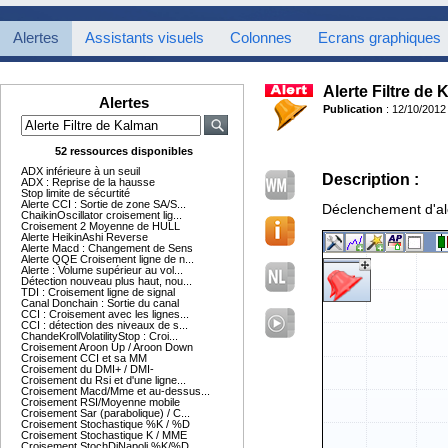
Alertes
Assistants visuels
Colonnes
Ecrans graphiques
Alerte Filtre de
Alertes
Publication
: 12/10/2012
52 ressources disponibles
ADX inférieure à un seuil
Description :
ADX : Reprise de la hausse
Stop limite de sécurtité
Alerte CCI : Sortie de zone SA/S...
Déclenchement d'ale
ChaikinOscillator croisement lig...
Croisement 2 Moyenne de HULL
Alerte HeikinAshi Reverse
Alerte Macd : Changement de Sens
Alerte QQE Croisement ligne de n...
Alerte : Volume supérieur au vol...
Détection nouveau plus haut, nou...
TDI : Croisement ligne de signal
Canal Donchain : Sortie du canal
CCI : Croisement avec les lignes...
CCI : détection des niveaux de s...
ChandeKrollVolatilityStop : Croi...
Croisement Aroon Up / Aroon Down
Croisement CCI et sa MM
Croisement du DMI+ / DMI-
Croisement du Rsi et d'une ligne...
Croisement Macd/Mme et au-dessus...
Croisement RSI/Moyenne mobile
Croisement Sar (parabolique) / C...
Croisement Stochastique %K / %D
Croisement Stochastique K / MME
Croisement StochDiNapoli %K/%D