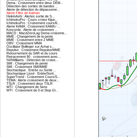
Dema : Croisement entre deux DEM...
Détection des sorties de bandes ...
Alerte de détection du dépasseme...
Alerte Filtre de Kalman
HeikinAshi : Alertes sortie de S...
IchimokuPro : Cours croise Kijun...
IchimokuPro : Croisement cours/K...
Alerte KAMA : Croisement KAMA / ...
Koncorde : Alerte de croisement ...
MACD : MacdZeroLag Dema croiseme...
MME : Changement de la pente
MME : Croisement entre 2 MME
OBV : Croisement MMA
Oscillator Bollinger sur Achat s...
Repulse : Croisement Repulse/MME
Retournement du SAR et du cours
Retracement 90 : croisement avec...
%RWilliams : Détection de croise...
SMI : Changement de pente
SMI : Croisement SMI/MME
Stochastique : Entrée ou Sortie ...
Stochastique Lissé : Entée/Sorti...
SuperTrend : Croisement Cours/S...
TEMA : Alerte croisement de deux...
TSLR : Croisement deux TSLR
WTI : Changement de Sens
WTI : Croisement de 0 et Stop Gl...