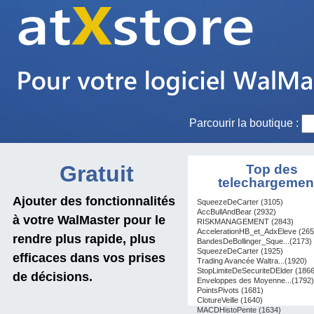
Parcourir la boutique :
Gratuit
Top des
telechargemen
Ajouter des fonctionnalités
SqueezeDeCarter (3105)
AccBullAndBear (2932)
à votre WalMaster pour le
RISKMANAGEMENT (2843)
AccelerationHB_et_AdxEleve (265
rendre plus rapide, plus
BandesDeBollinger_Sque...(2173)
SqueezeDeCarter (1925)
efficaces dans vos prises
Trading Avancée Waltra...(1920)
StopLimiteDeSecuriteDElder (1866
de décisions.
Enveloppes des Moyenne...(1792)
PointsPivots (1681)
ClotureVeille (1640)
MACDHistoPente (1634)