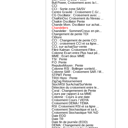
Bull Power, Croisement avec la l...
CCI
CCI : Sortie zone SA/SV
Centre Gravité : Croisement C.G/...
CG Oscillator : Croisement avec ...
ChaiKinOsc Croisement du Niveau ...
Chaikin Oscillator Pente
Chande Mom. Oscillator sur achat...
Chandeliers
Chandelier : Sommet/Creux en pin...
Changement de pente TDI
Clôture
CCI : Changement de pente CCI
CCI : croisement CCI et sa ligne...
CCI, sur-achat/Sur-vente
Filtre Kalman :Croisement Filtre...
Colonne Ecart entre Plus haut pé...
MME : Ecart deux MME
TSI : Pente
P.O :Pente
RepulseMoyen : Pente
Colonne RSI : Bollinger sortie/d...
Colonne SAR : Croisement SAR / M...
STPMT Pente
TRIX Histo : Pente
ZigZag Retournement
StochRSI SurAchat/SurVente
Détection du croisement entre le...
Coral : Changemenent de Pente
Cours par rapport à sa MME
Colonne : Cours à une date
Croisement Cours / VIDYA
Croisement DEMA / TEMA
RSI :Croisement RSI et sa ligne ...
Croisement Stochastique et sa li...
Croisement Stochastique %K %D
Date EOD
Date TR
Date fin de journée (EOD)
DEMA : Changement de pente