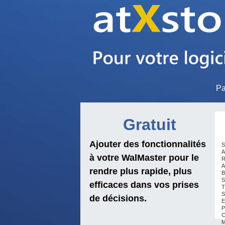
Pa
Gratuit
Ajouter des fonctionnalités
S
A
à votre WalMaster pour le
R
A
rendre plus rapide, plus
B
S
efficaces dans vos prises
T
S
de décisions.
E
P
C
M