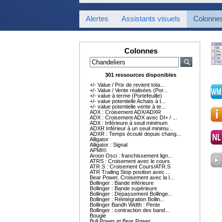
Alertes
Assistants visuels
Colonne
Colonnes
301 ressources disponibles
+/- Value / Prix de revient tota...
+/- Value / Vente réalisées (Por...
+/- value à terme (Portefeuille)
+/- value potentielle Achats à t...
+/- value potentielle vente à te...
ADX : Croisement ADX/ADXR
ADX : Croisement ADX avec DI+ / ...
ADX : Inférieure à seuil minimum
ADXR Inférieur à un seuil minimu...
ADXR : Temps écoulé depuis chang...
Alligator
Alligator : Signal
APMI©
Aroon Osci : franchissement lign...
ATRS : Croisement avec le cours
ATR.S : Croisement Cours/ATR.S
ATR Trailing Stop position avec ...
Bear Power, Croisement avec la l...
Bollinger : Bande inférieure
Bollinger : Bande supérieure
Bollinger : Dépassement Bollinge...
Bollinger : Réintégration Bollin...
Bollinger Bandh Width : Pente
Bollinger : contraction des band...
Bougie
Bull Power et Bear Power