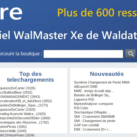
rcourir la boutique :
Top des
Nouveautés
telechargements
Système Changement de Pente MMA
AtExpert© DME
queezeDeCarter (3105)
MME : temps écoulé dep...
ccBullAndBear (2932)
Bandes de Bollinger Sq...
ISKMANAGEMENT (2843)
Laguerre RSI
ccelerationHB_et_AdxEleve (2652)
MarketAnalyser compacte
andesDeBollinger_Sque...(2173)
RSI Color
queezeDeCarter (1925)
Stochastique DiNaploi ...
rading Avancée Waltra...(1920)
SMI : Croisement SMI/MME
topLimiteDeSecuriteDElder (1866)
SMI : Changement de pente
nveloppes des Moyenne...(1792)
GAP non comblé
ointsPivots (1681)
DMI : Croisement DI+ /...
lotureVeille (1640)
ACDHistoPente (1634)