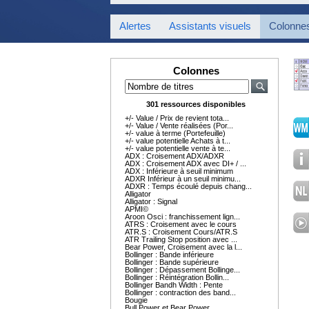
Alertes
Assistants visuels
Colonne
Colonnes
301 ressources disponibles
+/- Value / Prix de revient tota...
+/- Value / Vente réalisées (Por...
+/- value à terme (Portefeuille)
+/- value potentielle Achats à t...
+/- value potentielle vente à te...
ADX : Croisement ADX/ADXR
ADX : Croisement ADX avec DI+ / ...
ADX : Inférieure à seuil minimum
ADXR Inférieur à un seuil minimu...
ADXR : Temps écoulé depuis chang...
Alligator
Alligator : Signal
APMI©
Aroon Osci : franchissement lign...
ATRS : Croisement avec le cours
ATR.S : Croisement Cours/ATR.S
ATR Trailing Stop position avec ...
Bear Power, Croisement avec la l...
Bollinger : Bande inférieure
Bollinger : Bande supérieure
Bollinger : Dépassement Bollinge...
Bollinger : Réintégration Bollin...
Bollinger Bandh Width : Pente
Bollinger : contraction des band...
Bougie
Bull Power et Bear Power