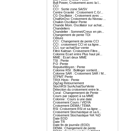
Bull Power, Croisement avec la l...
CCI
CCI : Sortie zone SA/SV
Centre Gravité : Croisement C.G/...
CG Oscillator : Croisement avec ...
ChaiKinOsc Croisement du Niveau ...
Chaikin Oscillator Pente
Chande Mom. Oscillator sur achat...
Chandeliers
Chandelier : Sommet/Creux en pin...
Changement de pente TDI
Clôture
CCI : Changement de pente CCI
CCI : croisement CCI et sa ligne...
CCI, sur-achat/Sur-vente
Filtre Kalman :Croisement Filtre...
Colonne Ecart entre Plus haut pé...
MME : Ecart deux MME
TSI : Pente
P.O :Pente
RepulseMoyen : Pente
Colonne RSI : Bollinger sortie/d...
Colonne SAR : Croisement SAR / M...
STPMT Pente
TRIX Histo : Pente
ZigZag Retournement
StochRSI SurAchat/SurVente
Détection du croisement entre le...
Coral : Changemenent de Pente
Cours par rapport à sa MME
Colonne : Cours à une date
Croisement Cours / VIDYA
Croisement DEMA / TEMA
RSI :Croisement RSI et sa ligne ...
Croisement Stochastique et sa li...
Croisement Stochastique %K %D
Date EOD
Date TR
Date fin de journée (EOD)
DEMA : Changement de pente