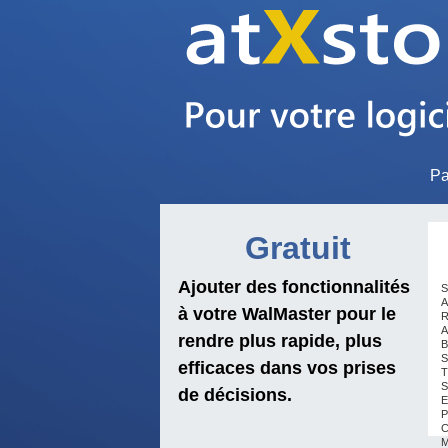
Pa
Gratuit
Ajouter des fonctionnalités
S
A
à votre WalMaster pour le
R
A
rendre plus rapide, plus
B
S
efficaces dans vos prises
T
S
de décisions.
E
P
C
M