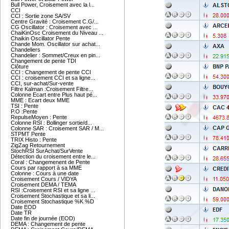
Bull Power, Croisement avec la l...
CCI
CCI : Sortie zone SA/SV
Centre Gravité : Croisement C.G/...
CG Oscillator : Croisement avec ...
ChaiKinOsc Croisement du Niveau ...
Chaikin Oscillator Pente
Chande Mom. Oscillator sur achat...
Chandeliers
Chandelier : Sommet/Creux en pin...
Changement de pente TDI
Clôture
CCI : Changement de pente CCI
CCI : croisement CCI et sa ligne...
CCI, sur-achat/Sur-vente
Filtre Kalman :Croisement Filtre...
Colonne Ecart entre Plus haut pé...
MME : Ecart deux MME
TSI : Pente
P.O :Pente
RepulseMoyen : Pente
Colonne RSI : Bollinger sortie/d...
Colonne SAR : Croisement SAR / M...
STPMT Pente
TRIX Histo : Pente
ZigZag Retournement
StochRSI SurAchat/SurVente
Détection du croisement entre le...
Coral : Changemenent de Pente
Cours par rapport à sa MME
Colonne : Cours à une date
Croisement Cours / VIDYA
Croisement DEMA / TEMA
RSI :Croisement RSI et sa ligne ...
Croisement Stochastique et sa li...
Croisement Stochastique %K %D
Date EOD
Date TR
Date fin de journée (EOD)
DEMA : Changement de pente