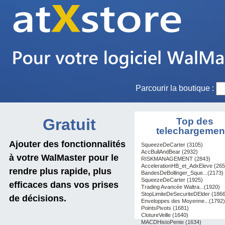
Parcourir la boutique :
Gratuit
Top des
telechargemen
Ajouter des fonctionnalités
SqueezeDeCarter (3105)
AccBullAndBear (2932)
à votre WalMaster pour le
RISKMANAGEMENT (2843)
AccelerationHB_et_AdxEleve (265
rendre plus rapide, plus
BandesDeBollinger_Sque...(2173)
SqueezeDeCarter (1925)
efficaces dans vos prises
Trading Avancée Waltra...(1920)
StopLimiteDeSecuriteDElder (1866
de décisions.
Enveloppes des Moyenne...(1792)
PointsPivots (1681)
ClotureVeille (1640)
MACDHistoPente (1634)