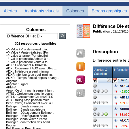
Alertes
Assistants visuels
Colonnes
Ecrans graphiques
Différence DI+ et
Colonnes
Publication
: 22/12/2010
301 ressources disponibles
+/- Value / Prix de revient tota...
Description :
+/- Value / Vente réalisées (Por...
+/- value à terme (Portefeuille)
+/- value potentielle Achats à t...
Différence entre le D
+/- value potentielle vente à te...
ADX : Croisement ADX/ADXR
ADX : Croisement ADX avec DI+ / ...
ADX : Inférieure à seuil minimum
ADXR Inférieur à un seuil minimu...
ADXR : Temps écoulé depuis chang...
Alligator
Alligator : Signal
APMI©
Aroon Osci : franchissement lign...
ATRS : Croisement avec le cours
ATR.S : Croisement Cours/ATR.S
ATR Trailing Stop position avec ...
Bear Power, Croisement avec la l...
Bollinger : Bande inférieure
Bollinger : Bande supérieure
Bollinger : Dépassement Bollinge...
Bollinger : Réintégration Bollin...
Bollinger Bandh Width : Pente
Bollinger : contraction des band...
Bougie
Bull Power et Bear Power